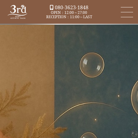
080-3623-1848
OPEN：12:00～27:00
RECEPTION：11:00～LAST