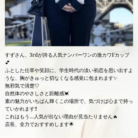
すずさん、3rdが誇る人気ナンバーワンの激カワFカップ
💕
ふとした仕草や笑顔に、学生時代の淡い初恋を思い出すよ
うな、胸がきゅっと切なくなる感覚に包まれます✨
無邪気で清楚🤍
自然体のやさしさと距離感💓
素の魅力がいちばん輝くこの場所で、気づけば心まで持っ
ていかれます‼️
これはもう…人気が出ない理由が見当たりません🔥
店長、全力でおすすめします🌟