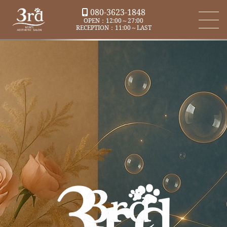
080-3623-1848
OPEN：12:00～27:00
RECEPTION：11:00～LAST