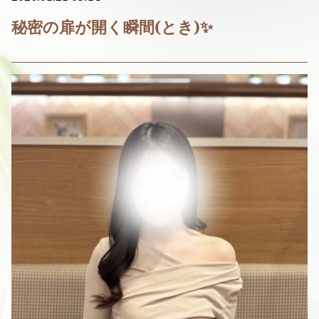
秘密の扉が開く瞬間(とき)✨