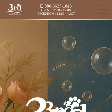
080-3623-1848
OPEN：12:00～27:00
RECEPTION：11:00～LAST