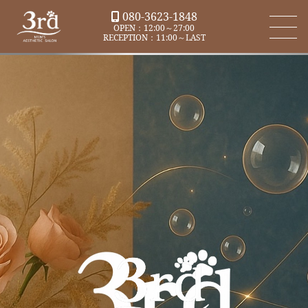
080-3623-1848
OPEN：12:00～27:00
RECEPTION：11:00～LAST