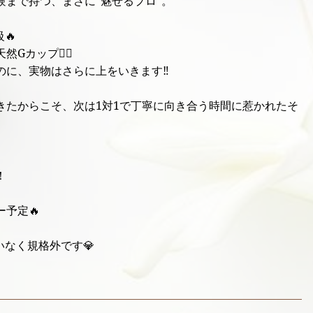
験まで持つ、まさに“魅せるプロ”。
🔥
カップ❤️‍🔥
に、実物はさらに上をいきます‼️
きたからこそ、次は1対1で丁寧に向き合う時間に惹かれたそ
！
予定🔥
なく規格外です💎