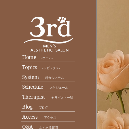
Home
-ホーム-
Topics
-トピックス-
System
-料金システム-
Schedule
-スケジュール-
Therapist
-セラピスト一覧-
Blog
-ブログ-
Access
-アクセス-
Q&A
-よくある質問-