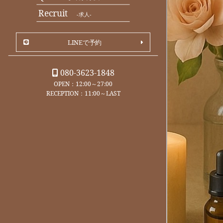
Recruit
-求人-
LINEで予約
080-3623-1848
OPEN：12:00～27:00
RECEPTION：11:00～LAST