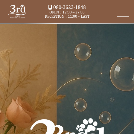
080-3623-1848
OPEN：12:00～27:00
RECEPTION：11:00～LAST